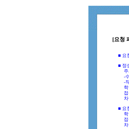
[요청 
■ 
■ 
주
-수
-
학
접
차
■ 요
학번
접속
차단