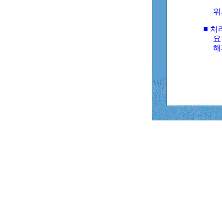
위
■ 처
요
해